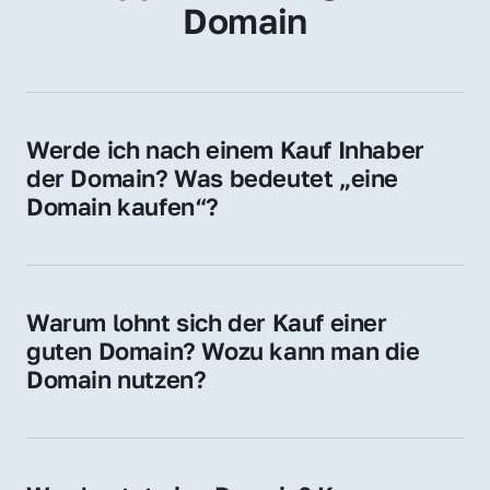
Domain
Werde ich nach einem Kauf Inhaber 
der Domain? Was bedeutet „eine 
Domain kaufen“?
Ja, Sie werden der offizielle Domain-Inhaber. 
Sie erhalten alle Rechte zur Nutzung, 
Verwaltung oder Weiterveräußerung der 
Warum lohnt sich der Kauf einer 
Domain.
guten Domain? Wozu kann man die 
Domain nutzen?
Eine starke Domain steigert Sichtbarkeit, 
Vertrauen und Markenwert. Nutzen Sie sie 
für Ihre Website, Weiterleitung, E-Mail-