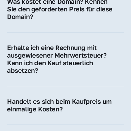
Was kostet eine Domain? Kennen 
Adressen oder als digitale Investition.
Sie den geforderten Preis für diese 
Domain?
Der Preis variiert je nach Domain. Für diese 
Domain liegt ein konkreter Kaufpreis vor – 
kontaktieren Sie uns gerne für ein 
Erhalte ich eine Rechnung mit 
unverbindliches Angebot.
ausgewiesener Mehrwertsteuer? 
Kann ich den Kauf steuerlich 
absetzen?
Ja, Sie erhalten eine Rechnung mit MwSt. 
Für Unternehmen ist der Kauf in der Regel 
steuerlich absetzbar.
Handelt es sich beim Kaufpreis um 
einmalige Kosten?
Ja. Der Kaufpreis ist einmalig. Nur beim 
späteren Betrieb der Domain (z. B. beim 