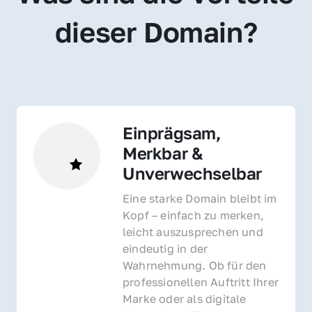
dieser Domain?
Einprägsam, 
Merkbar & 
Unverwechselbar
Eine starke Domain bleibt im 
Kopf – einfach zu merken, 
leicht auszusprechen und 
eindeutig in der 
Wahrnehmung. Ob für den 
professionellen Auftritt Ihrer 
Marke oder als digitale 